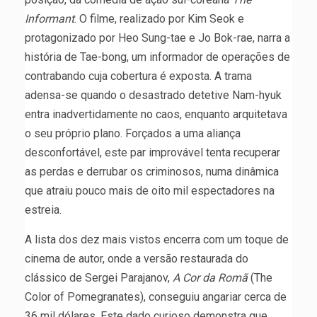
Informant
. O filme, realizado por Kim Seok e
protagonizado por Heo Sung-tae e Jo Bok-rae, narra a
história de Tae-bong, um informador de operações de
contrabando cuja cobertura é exposta. A trama
adensa-se quando o desastrado detetive Nam-hyuk
entra inadvertidamente no caos, enquanto arquitetava
o seu próprio plano. Forçados a uma aliança
desconfortável, este par improvável tenta recuperar
as perdas e derrubar os criminosos, numa dinâmica
que atraiu pouco mais de oito mil espectadores na
estreia.
A lista dos dez mais vistos encerra com um toque de
cinema de autor, onde a versão restaurada do
clássico de Sergei Parajanov,
A Cor da Romã
(The
Color of Pomegranates), conseguiu angariar cerca de
36 mil dólares. Este dado curioso demonstra que,