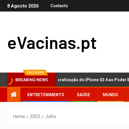
8 Agosto 2026
Contacts
eVacinas.pt
EXCLUSIVE
la da Apple: Da Democratização do iPhone SE 4 ao Poder Bruto do
BREAKING NEWS
ENTRETENIMENTO
SAÚDE
MUNDO
Home
2025
Julho