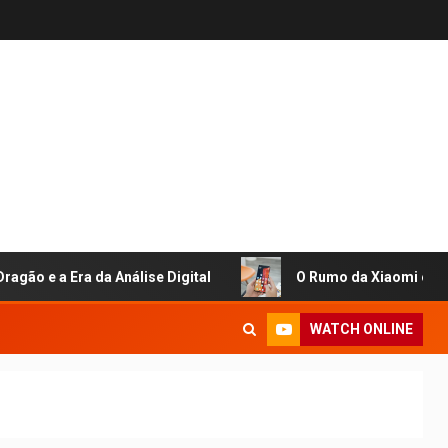
 Era da Análise Digital
O Rumo da Xiaomi em 2026: A 
WATCH ONLINE