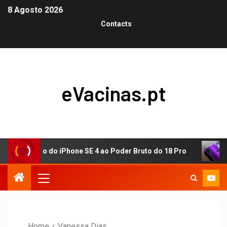
8 Agosto 2026
Contacts
eVacinas.pt
ão do iPhone SE 4 ao Poder Bruto do 18 Pro
Visão de J
Home
Vanessa Dias